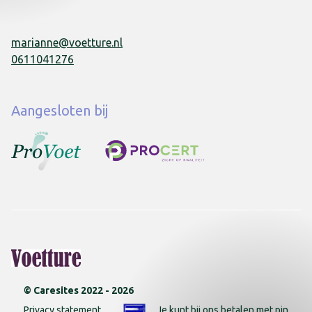
marianne@voetture.nl
0611041276
Aangesloten bij
© Caresites 2022 -
2026
Privacy statement
Je kunt bij ons betalen met pin